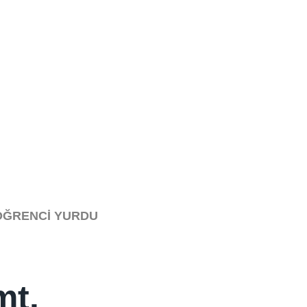
ÖĞRENCI YURDU
mt.