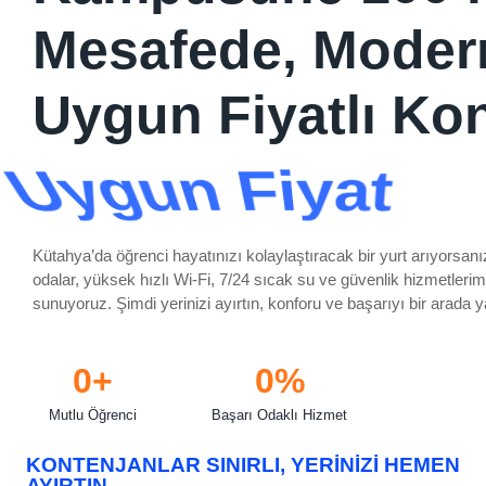
Mesafede, Moder
Uygun Fiyatlı Ko
Güvenli Giriş
Kütahya’da öğrenci hayatınızı kolaylaştıracak bir yurt arıyorsan
odalar, yüksek hızlı Wi-Fi, 7/24 sıcak su ve güvenlik hizmetleri
sunuyoruz. Şimdi yerinizi ayırtın, konforu ve başarıyı bir arada 
0
+
0
%
Mutlu Öğrenci
Başarı Odaklı Hizmet
KONTENJANLAR SINIRLI, YERINIZI HEMEN
AYIRTIN