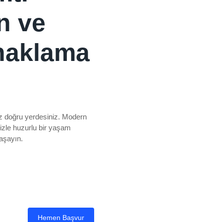
n ve
naklama
ız doğru yerdesiniz. Modern
mizle huzurlu bir yaşam
yaşayın.
Hemen Başvur